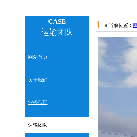
CASE
当前位置：
运输团队
网站首页
关于我们
业务范围
运输团队