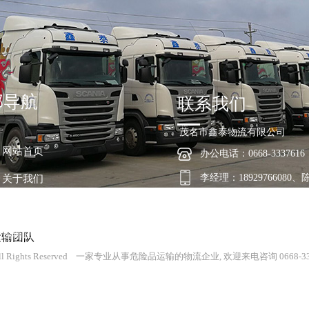
部导航
联系我们
茂名市鑫泰物流有限公司
网站首页
办公电话：0668-3337616
李经理：18929766080、陈
关于我们
传真：0668-2620021
业务范围
地址：广东省茂名市高新
运输团队
输团队
l Rights Reserved 一家专业从事危险品运输的物流企业, 欢迎来电咨询 0668-33
公司环境
新闻中心