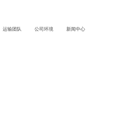
办公电话：0668-3337616 诚信经营 | 品质保证 | 联系我们
运输团队
公司环境
新闻中心