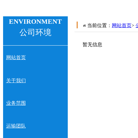
ENVIRONMENT
当前位置：
网站首页
>
公司环境
暂无信息
网站首页
关于我们
业务范围
运输团队