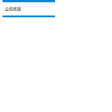
公司环境
新闻中心
联系我们
底部导航