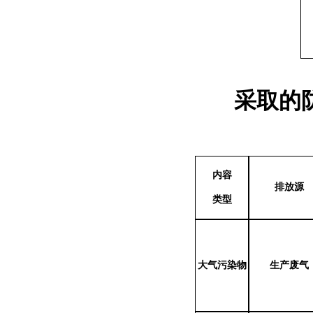
采取的
内容
排放源
类型
大气污染物
生产废气